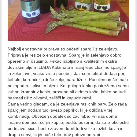
Julij 2017
Avgust 2017
September 2017
Oktober 2017
Najbolj enostavna priprava so pečeni šparglji z zelenjavo.
Priprava je res zelo enostavna. Šparglje in zelenjavo dobro
November 2017
operemo in osušimo. Pekač naoljimo s kvalitetnim ekstra
deviškim oljem ILIADA Kalamata in nanj lepo zložimo šparglje
December 2017
in zelenjavo, vsako vrsto posebej. Jaz sem tokrat dodala por,
čebulo, korenček, rdeče zelje, paradižnik. Posolimo in še malo
2018
pokapamo z olivnim oljem. Kot prilogo lahko postrežemo samo
kuhan krompir v kosih, proseno ali ajdovo kašo, lahko pa tudi
Januar 2018
basmati riž z olivami, zelišči in kapucinkami.
Sama vedno gledam, da je zelenjava različnih barv. Zelo rada
Februar 2018
špargljem dodam tudi svežo papriko, ki je odlična v tej
kombinaciji. Obvezen dodatek so začimbe. Pri nas doma
Marec 2018
imamo domače, če jih kupite, bodite pozorni, da so iz ekološke
pridelave, sicer boste zraven dobili tudi veliko težkih kovin in
drugih snovi, ki jih naše telo prav gotovo ne rabi.
April 2018