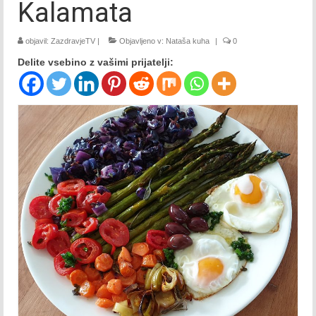
Kalamata
2015
objavil:
ZazdravjeTV
|
Objavljeno v:
Nataša kuha
|
0
Januar 2015
Delite vsebino z vašimi prijatelji:
Februar 2015
Marec 2015
April 2015
Maj 2015
Junij 2015
Julij 2015
Avgust 2015
September 2015
Oktober 2015