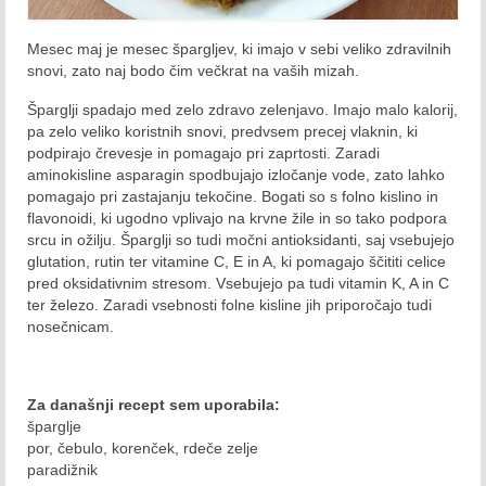
November 2015
Mesec maj je mesec špargljev, ki imajo v sebi veliko zdravilnih
snovi, zato naj bodo čim večkrat na vaših mizah.
December 2015
Šparglji spadajo med zelo zdravo zelenjavo. Imajo malo kalorij,
2016
pa zelo veliko koristnih snovi, predvsem precej vlaknin, ki
podpirajo črevesje in pomagajo pri zaprtosti. Zaradi
Januar 2016
aminokisline asparagin spodbujajo izločanje vode, zato lahko
pomagajo pri zastajanju tekočine. Bogati so s folno kislino in
Februar 2016
flavonoidi, ki ugodno vplivajo na krvne žile in so tako podpora
srcu in ožilju. Šparglji so tudi močni antioksidanti, saj vsebujejo
Marec 2016
glutation, rutin ter vitamine C, E in A, ki pomagajo ščititi celice
pred oksidativnim stresom. Vsebujejo pa tudi vitamin K, A in C
April 2016
ter železo. Zaradi vsebnosti folne kisline jih priporočajo tudi
nosečnicam.
Maj 2016
Junij 2016
Za današnji recept sem uporabila:
šparglje
Julij 2016
por, čebulo, korenček, rdeče zelje
paradižnik
Avgust 2016