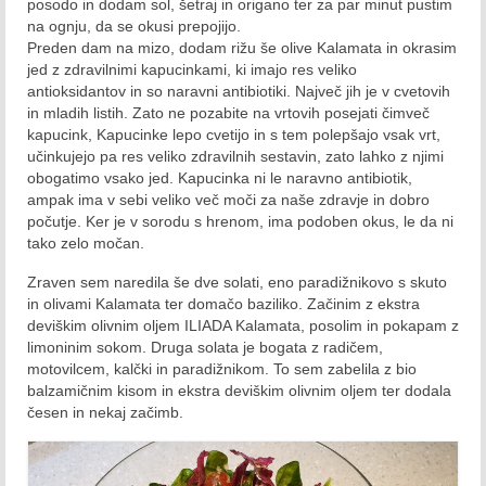
Posebna oddaja december 2019
posodo in dodam sol, šetraj in origano ter za par minut pustim
na ognju, da se okusi prepojijo.
2020
Preden dam na mizo, dodam rižu še olive Kalamata in okrasim
jed z zdravilnimi kapucinkami, ki imajo res veliko
Januar 2020
antioksidantov in so naravni antibiotiki. Največ jih je v cvetovih
in mladih listih. Zato ne pozabite na vrtovih posejati čimveč
Februar 2020
kapucink, Kapucinke lepo cvetijo in s tem polepšajo vsak vrt,
učinkujejo pa res veliko zdravilnih sestavin, zato lahko z njimi
Marec 2020
obogatimo vsako jed. Kapucinka ni le naravno antibiotik,
ampak ima v sebi veliko več moči za naše zdravje in dobro
April 2020
počutje. Ker je v sorodu s hrenom, ima podoben okus, le da ni
tako zelo močan.
Maj 2020
Zraven sem naredila še dve solati, eno paradižnikovo s skuto
in olivami Kalamata ter domačo baziliko. Začinim z ekstra
Junij 2020
deviškim olivnim oljem ILIADA Kalamata, posolim in pokapam z
limoninim sokom. Druga solata je bogata z radičem,
Julij 2020
motovilcem, kalčki in paradižnikom. To sem zabelila z bio
balzamičnim kisom in ekstra deviškim olivnim oljem ter dodala
Avgust 2020
česen in nekaj začimb.
September 2020