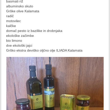
basmati riž
albuminsko skuto
September 2016
Grške olive Kalamata
radič
Oktober 2016
motovilec
kalčke
November 2016
domač pesto iz bazilike in drobnjaka
ekološke začimbe
December 2016
bio limono
dve ekološki jajci
2017
Grško ekstra deviško oljčno olje ILIADA Kalamata
Januar 2017
Februar 2017
Marec 2017
April 2017
Maj 2017
Junij 2017