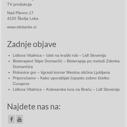
April 2023
TV produkcija
Nad Plevno 17
Maj 2023
4220 Škofja Loka
Junij 2023
www.stiritacke.si
Julij 2023
Zadnje objave
Avgust 2023
Lidlova Vitalnica – Izlet na kraški rob – Lidl Slovenija
Bioterapevt Stipe Domančić – Bioterapija po metodi Zdenka
September 2023
Domančića
Rokavice gor – tigrasti komar Mestna občina Ljubljana
Oktober 2023
Priporočamo – Kako uporabljati čopasto zobno ščetko
Curaprox
November 2023
Lidlova Vitalnica – Kolesarska tura na Braču – Lidl Slovenija
December2023
Najdete nas na:
2024
Januar 2024