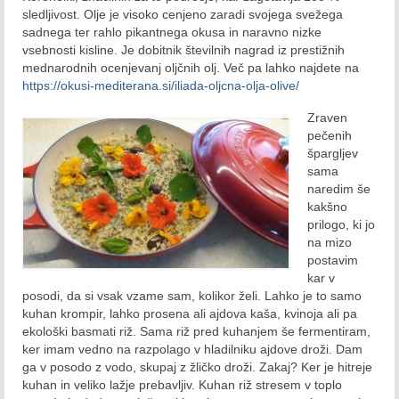
sledljivost. Olje je visoko cenjeno zaradi svojega svežega
sadnega ter rahlo pikantnega okusa in naravno nizke
Marec 2019
vsebnosti kisline. Je dobitnik številnih nagrad iz prestižnih
mednarodnih ocenjevanj oljčnih olj. Več pa lahko najdete na
April 2019
https://okusi-mediterana.si/iliada-oljcna-olja-olive/
Maj 2019
Zraven
pečenih
Junij 2019
špargljev
sama
Julij 2019
naredim še
kakšno
Avgust 2019
prilogo, ki jo
na mizo
September 2019
postavim
kar v
Oktober 2019
posodi, da si vsak vzame sam, kolikor želi. Lahko je to samo
kuhan krompir, lahko prosena ali ajdova kaša, kvinoja ali pa
November 2019
ekološki basmati riž. Sama riž pred kuhanjem še fermentiram,
ker imam vedno na razpolago v hladilniku ajdove droži. Dam
December 2019
ga v posodo z vodo, skupaj z žličko droži. Zakaj? Ker je hitreje
kuhan in veliko lažje prebavljiv. Kuhan riž stresem v toplo