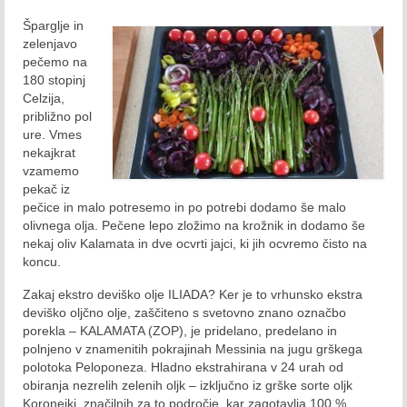
Šparglje in
Maj 2018
zelenjavo
pečemo na
Junij 2018
180 stopinj
Celzija,
Julij 2018
približno pol
ure. Vmes
Avgust 2018
nekajkrat
vzamemo
September 2018
pekač iz
pečice in malo potresemo in po potrebi dodamo še malo
Oktober 2018
olivnega olja. Pečene lepo zložimo na krožnik in dodamo še
nekaj oliv Kalamata in dve ocvrti jajci, ki jih ocvremo čisto na
November 2018
koncu.
December 2018
Zakaj ekstro deviško olje ILIADA? Ker je to vrhunsko ekstra
deviško oljčno olje, zaščiteno s svetovno znano označbo
2019
porekla – KALAMATA (ZOP), je pridelano, predelano in
polnjeno v znamenitih pokrajinah Messinia na jugu grškega
Januar 2019
polotoka Peloponeza. Hladno ekstrahirana v 24 urah od
obiranja nezrelih zelenih oljk – izključno iz grške sorte oljk
Februar 2019
Koroneiki, značilnih za to področje, kar zagotavlja 100 %