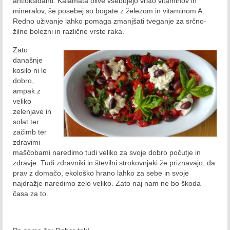
antioksidanti. Kalamata olive vsebujejo vrsto vitaminov in
Avgust 2021
mineralov, še posebej so bogate z železom in vitaminom A.
Redno uživanje lahko pomaga zmanjšati tveganje za srčno-
September 2021
žilne bolezni in različne vrste raka.
Oktober 2021
Zato
današnje
November 2021
kosilo ni le
dobro,
December 2021
ampak z
veliko
2022
zelenjave in
solat ter
Januar 2022
začimb ter
zdravimi
Februar 2022
maščobami naredimo tudi veliko za svoje dobro počutje in
zdravje. Tudi zdravniki in številni strokovnjaki že priznavajo, da
Marec 2022
prav z domačo, ekološko hrano lahko za sebe in svoje
najdražje naredimo zelo veliko. Zato naj nam ne bo škoda
April 2022
časa za to.
Maj 2022