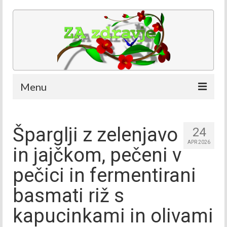
Menu
Kdaj in kje
Šparglji z zelenjavo
24
Ekipa
APR 2026
in jajčkom, pečeni v
Ekipa – Nataša Bešter
pečici in fermentirani
Ekipa – Ana Bešter Bertoncelj
basmati riž s
Ekipa – Dino Bešter
kapucinkami in olivami
Oddaje