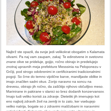
Oktober 2020
November 2020
December 2020
2021
Januar 2021
Februar 2021
Najbrž ste opazili, da svoje jedi velikokrat obogatim s Kalamata
olivami. Pa naj vam zaupam, zakaj: Te edinstvene in svetovno
Marec 2021
znane olive se prideluje, gojijo, ročno obirajo in predelujejo
znotraj upravnih meja prefekture Messsinia na Peloponezu v
April 2021
Grčiji, pod strogo odobrenimi in certificiranimi tradicionalnimi
pogoji. So črne do temno vijolične barve, mandljaste oblike in
imajo značilen sadni okus. Zorijo naravno na soncu na
Maj 2021
drevesu, obirajo jih ročno, da zaščitijo njihovo občutljivo meso.
Marinirane in pakirane v slanici so brez dodanih konzervansov.
Junij 2021
Imajo tudi veliko koristi za zdravje. Dietetiki jih imenujejo kot
eno najbolj zdravih živil na zemlji in to zato, ker vsebujejo
Julij 2021
veliko natrija, bogate so z zdravimi maščobami in naravnimi