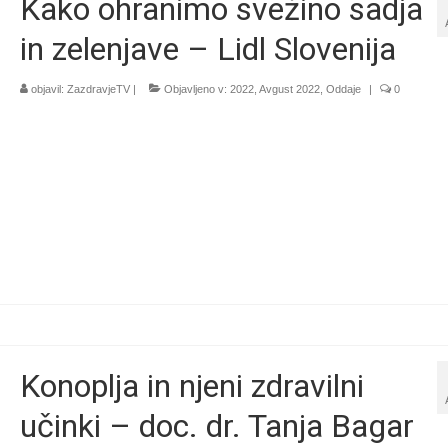
Kako ohranimo svežino sadja
in zelenjave – Lidl Slovenija
objavil:
ZazdravjeTV
|
Objavljeno v:
2022
,
Avgust 2022
,
Oddaje
|
0
Konoplja in njeni zdravilni
učinki – doc. dr. Tanja Bagar