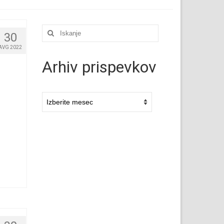
Išči:
30
AVG 2022
Arhiv prispevkov
Arhivi