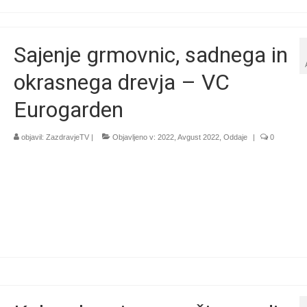
Sajenje grmovnic, sadnega in
okrasnega drevja – VC
Eurogarden
objavil:
ZazdravjeTV
|
Objavljeno v:
2022
,
Avgust 2022
,
Oddaje
|
0