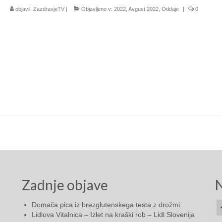
objavil:
ZazdravjeTV
|
Objavljeno v:
2022
,
Avgust 2022
,
Oddaje
|
0
Zadnje objave
N
Domača pica iz brezglutenskega testa z drožmi
Lidlova Vitalnica – Izlet na kraški rob – Lidl Slovenija