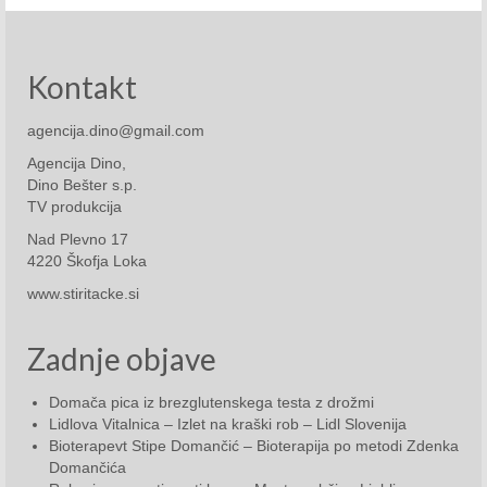
Posebna oddaja december 2019
2020
Kontakt
Januar 2020
agencija.dino@gmail.com
Februar 2020
Agencija Dino,
Marec 2020
Dino Bešter s.p.
TV produkcija
April 2020
Nad Plevno 17
4220 Škofja Loka
Maj 2020
www.stiritacke.si
Junij 2020
Zadnje objave
Julij 2020
Avgust 2020
Domača pica iz brezglutenskega testa z drožmi
Lidlova Vitalnica – Izlet na kraški rob – Lidl Slovenija
September 2020
Bioterapevt Stipe Domančić – Bioterapija po metodi Zdenka
Domančića