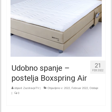
2015
Januar 2015
Februar 2015
Marec 2015
April 2015
Maj 2015
21
Udobno spanje –
Junij 2015
FEB 2022
postelja Boxspring Air
Julij 2015
Avgust 2015
objavil:
ZazdravjeTV
|
Objavljeno v:
2022
,
Februar 2022
,
Oddaje
|
0
September 2015
Oktober 2015