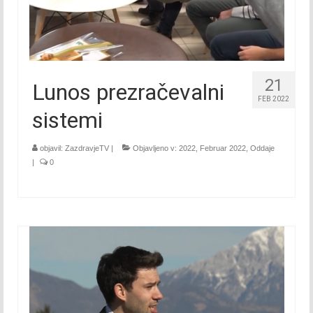
Julij 2017
Avgust 2017
September 2017
21
Lunos prezračevalni
FEB 2022
Oktober 2017
sistemi
November 2017
objavil:
ZazdravjeTV
|
Objavljeno v:
2022
,
Februar 2022
,
Oddaje
|
0
December 2017
2018
Januar 2018
Februar 2018
Marec 2018
April 2018