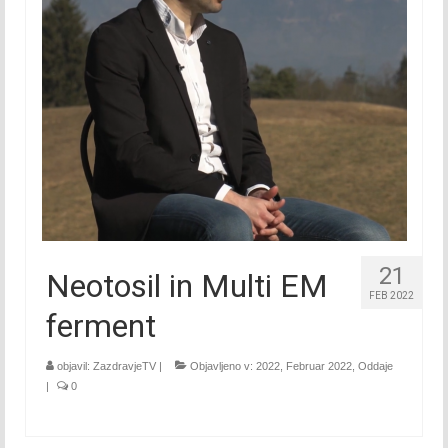
Maj 2018
Junij 2018
Julij 2018
Avgust 2018
September 2018
Oktober 2018
21
Neotosil in Multi EM
November 2018
FEB 2022
ferment
December 2018
2019
objavil:
ZazdravjeTV
|
Objavljeno v:
2022
,
Februar 2022
,
Oddaje
|
0
Januar 2019
Februar 2019