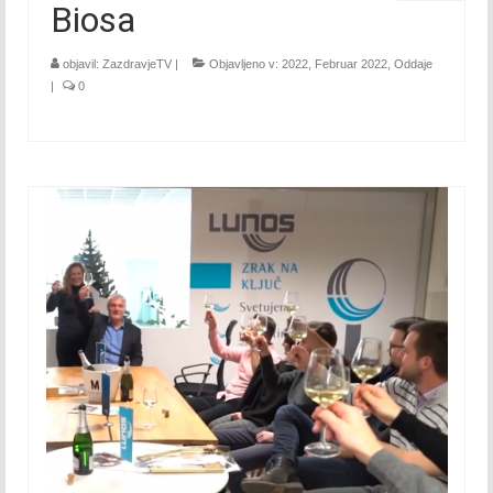
Biosa
September 2016
objavil:
ZazdravjeTV
|
Objavljeno v:
2022
,
Februar 2022
,
Oddaje
Oktober 2016
|
0
November 2016
December 2016
2017
Januar 2017
Februar 2017
Marec 2017
April 2017
Maj 2017
Junij 2017