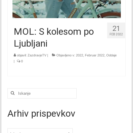
Oktober 2020
November 2020
December 2020
21
MOL: S kolesom po
FEB 2022
2021
Ljubljani
Januar 2021
objavil:
ZazdravjeTV
|
Objavljeno v:
2022
,
Februar 2022
,
Oddaje
Februar 2021
|
0
Marec 2021
April 2021
Išči:
Maj 2021
Arhiv prispevkov
Junij 2021
Julij 2021
Arhivi