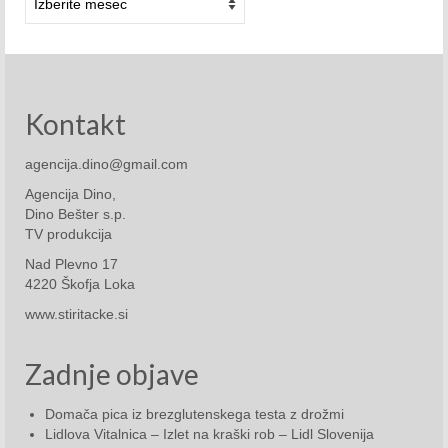
Avgust 2021
September 2021
Oktober 2021
Kontakt
November 2021
agencija.dino@gmail.com
December 2021
Agencija Dino,
2022
Dino Bešter s.p.
TV produkcija
Januar 2022
Nad Plevno 17
4220 Škofja Loka
Februar 2022
www.stiritacke.si
Marec 2022
Zadnje objave
April 2022
Domača pica iz brezglutenskega testa z drožmi
Maj 2022
Lidlova Vitalnica – Izlet na kraški rob – Lidl Slovenija