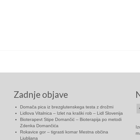
Zadnje objave
N
Domača pica iz brezglutenskega testa z drožmi
Lidlova Vitalnica – Izlet na kraški rob – Lidl Slovenija
Bioterapevt Stipe Domančić – Bioterapija po metodi
Zdenka Domančića
Iz
Rokavice gor – tigrasti komar Mestna občina
ma
Ljubljana