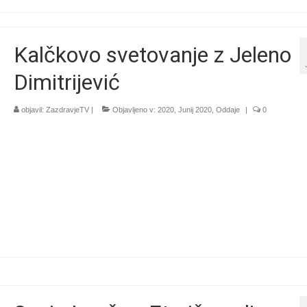
Kalčkovo svetovanje z Jeleno
Dimitrijević
objavil:
ZazdravjeTV
|
Objavljeno v:
2020
,
Junij 2020
,
Oddaje
|
0