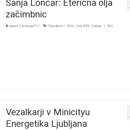
Sanja Lončar: Eterična olja
začimbnic
objavil:
ZazdravjeTV
|
Objavljeno v:
2020
,
Junij 2020
,
Oddaje
|
0
Vezalkarji v Minicityu
Energetika Ljubljana