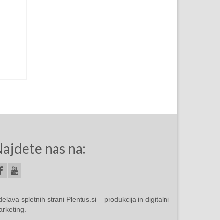
ajdete nas na:
delava spletnih strani
Plentus.si – produkcija in digitalni
rketing
.