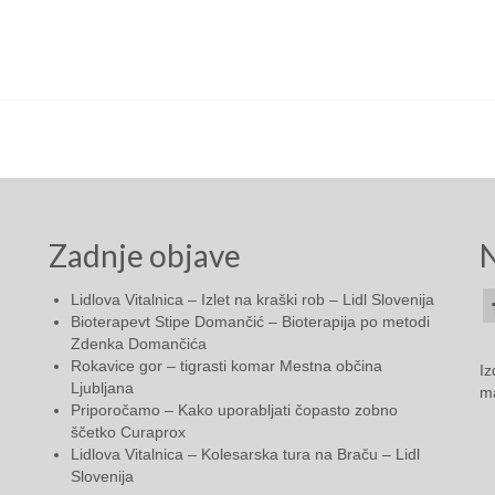
Zadnje objave
N
Lidlova Vitalnica – Izlet na kraški rob – Lidl Slovenija
Bioterapevt Stipe Domančić – Bioterapija po metodi
Zdenka Domančića
Rokavice gor – tigrasti komar Mestna občina
Iz
Ljubljana
ma
Priporočamo – Kako uporabljati čopasto zobno
ščetko Curaprox
Lidlova Vitalnica – Kolesarska tura na Braču – Lidl
Slovenija