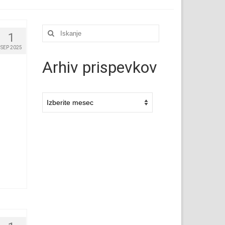
Išči:
1
SEP 2025
Arhiv prispevkov
Arhivi