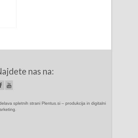
ajdete nas na:
delava spletnih strani
Plentus.si – produkcija in digitalni
rketing
.