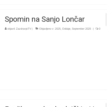
Spomin na Sanjo Lončar
objavil:
ZazdravjeTV
|
Objavljeno v:
2025
,
Oddaje
,
September 2025
|
0