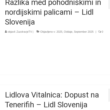
Razlika med pohodniškimi in
nordijskimi palicami – Lidl
Slovenija
objavil:
ZazdravjeTV
|
Objavljeno v:
2025
,
Oddaje
,
September 2025
|
0
Lidlova Vitalnica: Dopust na
Tenerifih – Lidl Slovenija