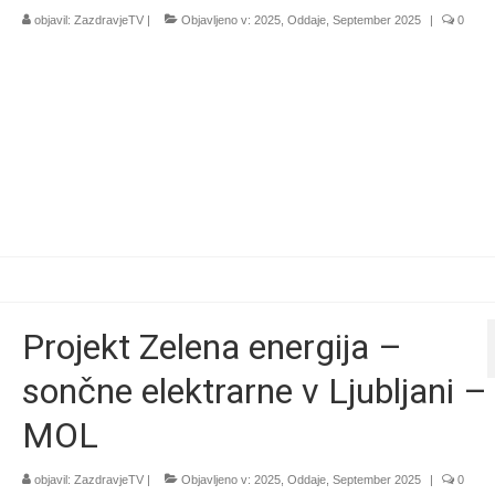
objavil:
ZazdravjeTV
|
Objavljeno v:
2025
,
Oddaje
,
September 2025
|
0
Projekt Zelena energija –
sončne elektrarne v Ljubljani –
MOL
objavil:
ZazdravjeTV
|
Objavljeno v:
2025
,
Oddaje
,
September 2025
|
0