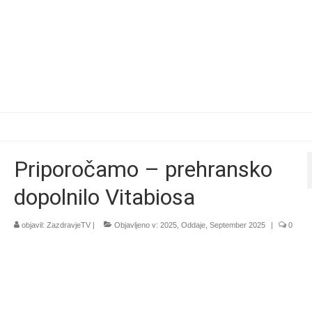
Priporočamo – prehransko
dopolnilo Vitabiosa
objavil:
ZazdravjeTV
|
Objavljeno v:
2025
,
Oddaje
,
September 2025
|
0