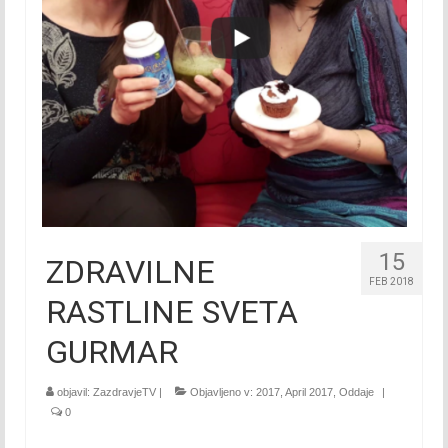
2015
Januar 2015
Februar 2015
Marec 2015
April 2015
Maj 2015
15
ZDRAVILNE
Junij 2015
FEB 2018
RASTLINE SVETA
Julij 2015
GURMAR
Avgust 2015
September 2015
objavil:
ZazdravjeTV
|
Objavljeno v:
2017
,
April 2017
,
Oddaje
|
0
Oktober 2015