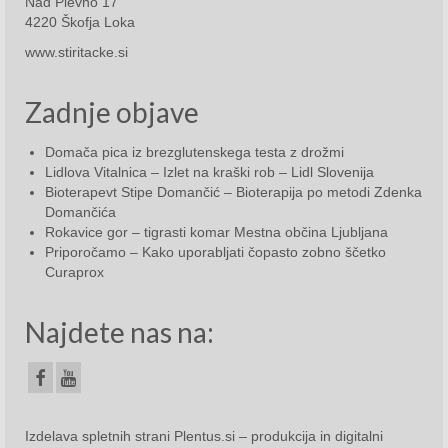
Nad Plevno 17
Avgust 2021
4220 Škofja Loka
September 2021
www.stiritacke.si
Oktober 2021
Zadnje objave
November 2021
Domača pica iz brezglutenskega testa z drožmi
December 2021
Lidlova Vitalnica – Izlet na kraški rob – Lidl Slovenija
Bioterapevt Stipe Domančić – Bioterapija po metodi Zdenka
2022
Domančića
Rokavice gor – tigrasti komar Mestna občina Ljubljana
Januar 2022
Priporočamo – Kako uporabljati čopasto zobno ščetko
Curaprox
Februar 2022
Najdete nas na:
Marec 2022
April 2022
Maj 2022
Izdelava spletnih strani
Plentus.si – produkcija in digitalni