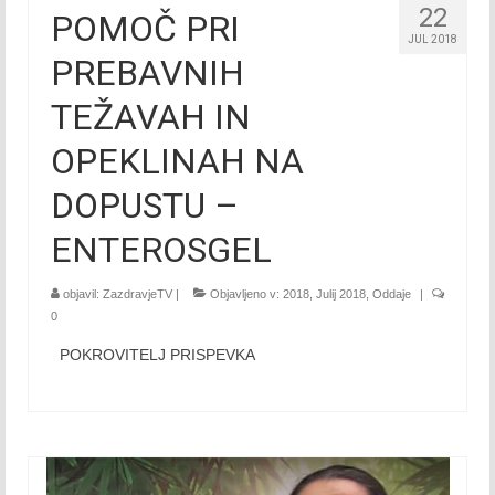
22
POMOČ PRI
Marec 2019
JUL 2018
PREBAVNIH
April 2019
TEŽAVAH IN
Maj 2019
OPEKLINAH NA
Junij 2019
DOPUSTU –
Julij 2019
ENTEROSGEL
Avgust 2019
objavil:
ZazdravjeTV
|
Objavljeno v:
2018
,
Julij 2018
,
Oddaje
|
September 2019
0
POKROVITELJ PRISPEVKA
Oktober 2019
November 2019
December 2019