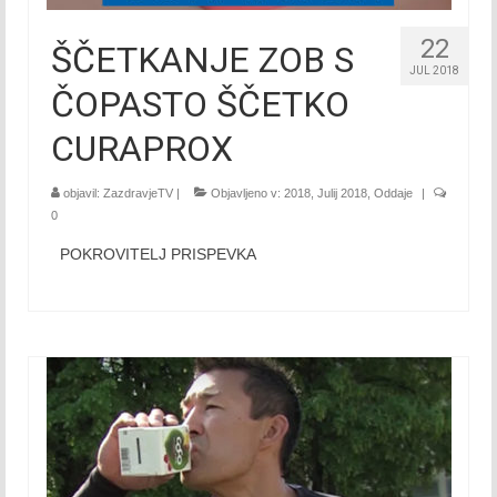
September 2016
22
ŠČETKANJE ZOB S
JUL 2018
Oktober 2016
ČOPASTO ŠČETKO
November 2016
CURAPROX
December 2016
objavil:
ZazdravjeTV
|
Objavljeno v:
2018
,
Julij 2018
,
Oddaje
|
2017
0
POKROVITELJ PRISPEVKA
Januar 2017
Februar 2017
Marec 2017
April 2017
Maj 2017
Junij 2017