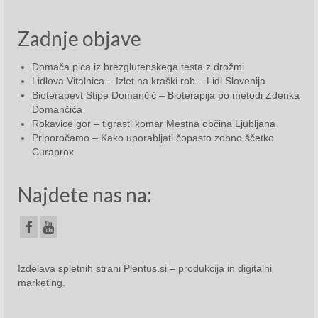
April 2023
Zadnje objave
Maj 2023
Junij 2023
Domača pica iz brezglutenskega testa z drožmi
Lidlova Vitalnica – Izlet na kraški rob – Lidl Slovenija
Bioterapevt Stipe Domančić – Bioterapija po metodi Zdenka
Julij 2023
Domančića
Rokavice gor – tigrasti komar Mestna občina Ljubljana
Avgust 2023
Priporočamo – Kako uporabljati čopasto zobno ščetko
Curaprox
September 2023
Oktober 2023
Najdete nas na:
November 2023
December2023
Izdelava spletnih strani
Plentus.si – produkcija in digitalni
2024
marketing
.
Januar 2024