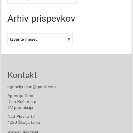
Junij 2022
Julij 2022
Arhiv prispevkov
Avgust 2022
Arhivi
September 2022
Oktober 2022
November 2022
Kontakt
December 2022
agencija.dino@gmail.com
2023
Agencija Dino,
Januar 2023
Dino Bešter s.p.
TV produkcija
Februar 2023
Nad Plevno 17
4220 Škofja Loka
Marec 2023
www.stiritacke.si