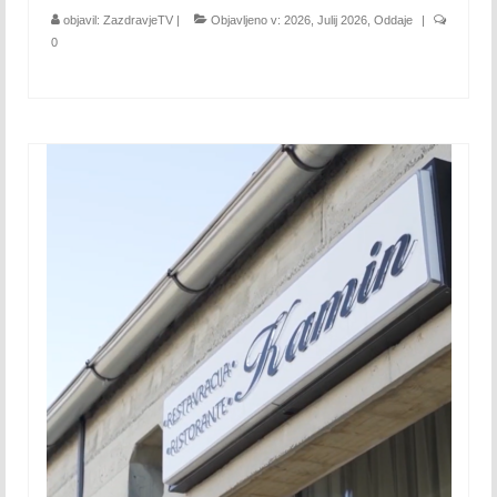
Avgust 2021
objavil:
ZazdravjeTV
|
Objavljeno v:
2026
,
Julij 2026
,
Oddaje
|
0
September 2021
Oktober 2021
November 2021
December 2021
2022
Januar 2022
Februar 2022
Marec 2022
April 2022
Maj 2022