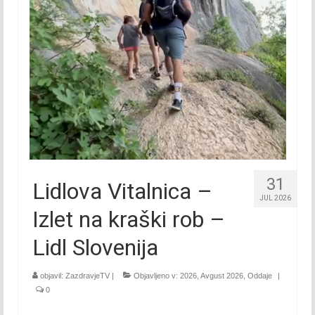
2015
Januar 2015
Februar 2015
Marec 2015
April 2015
Maj 2015
31
Lidlova Vitalnica –
Junij 2015
JUL 2026
Izlet na kraški rob –
Julij 2015
Lidl Slovenija
Avgust 2015
September 2015
objavil:
ZazdravjeTV
|
Objavljeno v:
2026
,
Avgust 2026
,
Oddaje
|
0
Oktober 2015