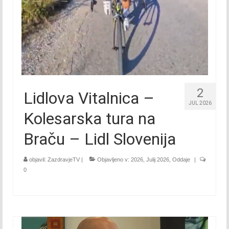
Posebna oddaja december 2019
2020
Januar 2020
Februar 2020
Marec 2020
2
Lidlova Vitalnica –
April 2020
JUL 2026
Kolesarska tura na
Maj 2020
Braču – Lidl Slovenija
Junij 2020
objavil:
ZazdravjeTV
|
Objavljeno v:
2026
,
Julij 2026
,
Oddaje
|
Julij 2020
0
Avgust 2020
September 2020