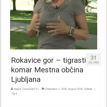
Julij 2017
Avgust 2017
September 2017
Oktober 2017
November 2017
December 2017
31
Rokavice gor – tigrasti
JUL 2026
2018
komar Mestna občina
Januar 2018
Ljubljana
Februar 2018
objavil:
ZazdravjeTV
|
Objavljeno v:
2026
,
Avgust 2026
,
Oddaje
|
0
Marec 2018
April 2018