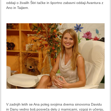
oddaji o živalih Štiri tačke in športno zabavni oddaji Avantura z
2015
Ano in Taijiem.
Januar 2015
Februar 2015
Marec 2015
April 2015
Maj 2015
Junij 2015
Julij 2015
Avgust 2015
September 2015
V zadnjih letih se Ana poleg svojima dvema sinovoma Davidu
Oktober 2015
in Danu vedno bolj posveča delu z mamicami, vzgoji in učenju,