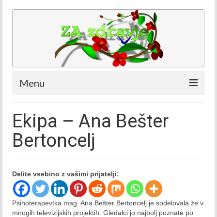
Menu
Kdaj in kje
Ekipa – Ana Bešter
Ekipa
Bertoncelj
Ekipa – Nataša Bešter
Ekipa – Ana Bešter Bertoncelj
Delite vsebino z vašimi prijatelji:
Ekipa – Dino Bešter
Psihoterapevtka mag. Ana Bešter Bertoncelj je sodelovala že v
Oddaje
mnogih televizijskih projektih. Gledalci jo najbolj poznate po