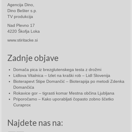
Agencija Dino,
September 2016
Dino Bešter s.p.
TV produkcija
Oktober 2016
Nad Plevno 17
4220 Škofja Loka
November 2016
www.stiritacke.si
December 2016
Zadnje objave
2017
Januar 2017
Domača pica iz brezglutenskega testa z drožmi
Lidlova Vitalnica – Izlet na kraški rob – Lidl Slovenija
Februar 2017
Bioterapevt Stipe Domančić – Bioterapija po metodi Zdenka
Domančića
Marec 2017
Rokavice gor – tigrasti komar Mestna občina Ljubljana
Priporočamo – Kako uporabljati čopasto zobno ščetko
Curaprox
April 2017
Maj 2017
Najdete nas na:
Junij 2017