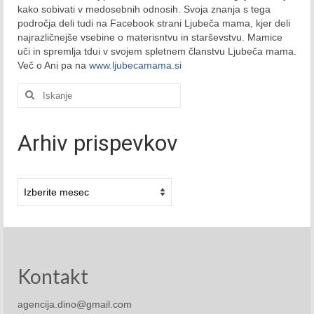
kako sobivati v medosebnih odnosih. Svoja znanja s tega
November 2015
področja deli tudi na Facebook strani Ljubeča mama, kjer deli
najrazličnejše vsebine o materisntvu in starševstvu. Mamice
December 2015
uči in spremlja tdui v svojem spletnem članstvu Ljubeča mama.
Več o Ani pa na
www.ljubecamama.si
2016
Išči:
Januar 2016
Februar 2016
Arhiv prispevkov
Marec 2016
Arhivi
April 2016
Maj 2016
Junij 2016
Kontakt
Julij 2016
agencija.dino@gmail.com
Avgust 2016