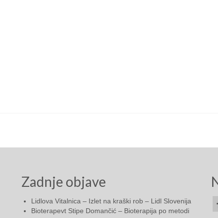
Zadnje objave
N
Lidlova Vitalnica – Izlet na kraški rob – Lidl Slovenija
Bioterapevt Stipe Domančić – Bioterapija po metodi