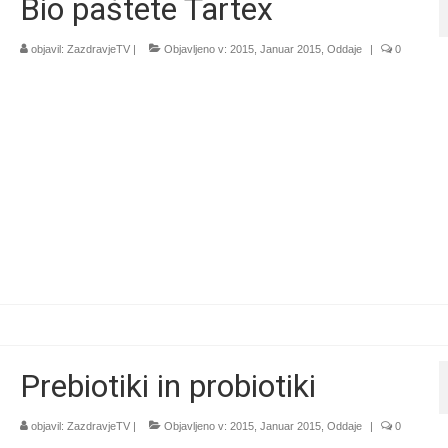
Bio paštete Tartex
objavil:
ZazdravjeTV
|
Objavljeno v:
2015
,
Januar 2015
,
Oddaje
|
0
Prebiotiki in probiotiki
objavil:
ZazdravjeTV
|
Objavljeno v:
2015
,
Januar 2015
,
Oddaje
|
0