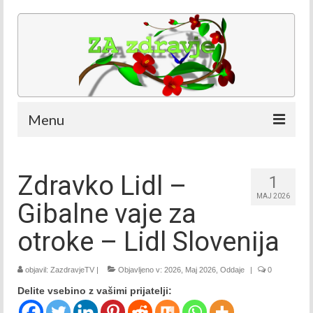
Menu
Kdaj in kje
Zdravko Lidl –
1
Ekipa
MAJ 2026
Gibalne vaje za
Ekipa – Nataša Bešter
otroke – Lidl Slovenija
Ekipa – Ana Bešter Bertoncelj
objavil:
ZazdravjeTV
Ekipa – Dino Bešter
|
Objavljeno v:
2026
,
Maj 2026
,
Oddaje
|
0
Delite vsebino z vašimi prijatelji:
Oddaje