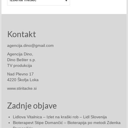
November 2015
December 2015
2016
Kontakt
Januar 2016
agencija.dino@gmail.com
Februar 2016
Agencija Dino,
Dino Bešter s.p.
TV produkcija
Marec 2016
Nad Plevno 17
April 2016
4220 Škofja Loka
www.stiritacke.si
Maj 2016
Junij 2016
Zadnje objave
Julij 2016
Lidlova Vitalnica – Izlet na kraški rob – Lidl Slovenija
Bioterapevt Stipe Domančić – Bioterapija po metodi Zdenka
Avgust 2016