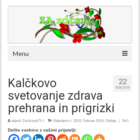
Menu
Kdaj in kje
Kalčkovo
22
Ekipa
FEB 2019
svetovanje zdrava
Ekipa – Nataša Bešter
prehrana in prigrizki
Ekipa – Ana Bešter Bertoncelj
objavil:
ZazdravjeTV
Ekipa – Dino Bešter
|
Objavljeno v:
2019
,
Februar 2019
,
Oddaje
|
0
Delite vsebino z vašimi prijatelji:
Oddaje