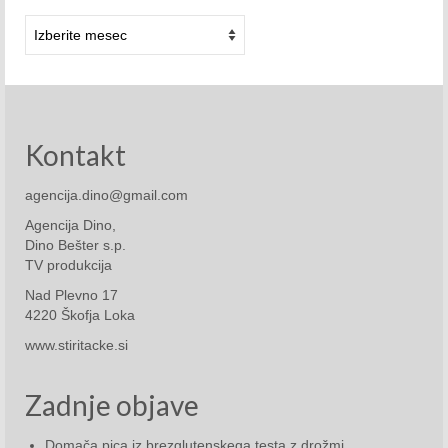
Arhivi
November 2015
December 2015
2016
Kontakt
Januar 2016
Februar 2016
agencija.dino@gmail.com
Agencija Dino,
Marec 2016
Dino Bešter s.p.
TV produkcija
April 2016
Nad Plevno 17
Maj 2016
4220 Škofja Loka
www.stiritacke.si
Junij 2016
Julij 2016
Zadnje objave
Avgust 2016
Domača pica iz brezglutenskega testa z drožmi